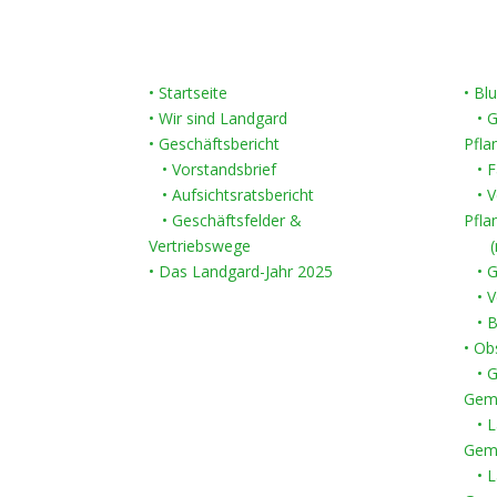
• Startseite
• Bl
• Wir sind Landgard
• Ge
•
Geschäftsbericht
Pfla
• Vorstandsbrief
• F
• Aufsichtsratsbericht
• Ve
• Geschäftsfelder &
Pfla
Vertriebswege
(nat
• Das Landgard-Jahr 2025
• G
• Ve
• B
• O
• Ge
Gem
• L
Gem
• L