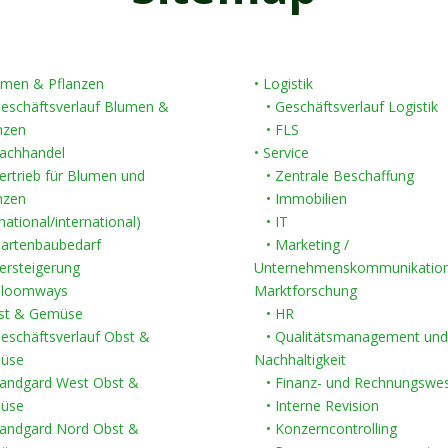
umen & Pflanzen
• Logistik
schäftsverlauf Blumen &
• Geschäftsverlauf Logistik
nzen
• FLS
achhandel
• Service
rtrieb für Blumen und
• Zentrale Beschaffung
nzen
• Immobilien
ional/international)
• IT
artenbaubedarf
• Marketing /
rsteigerung
Unternehmenskommunikation
loomways
Marktforschung
bst & Gemüse
• HR
schäftsverlauf Obst &
• Qualitätsmanagement und
üse
Nachhaltigkeit
andgard West Obst &
• Finanz- und Rechnungswe
üse
• Interne Revision
andgard Nord Obst &
• Konzerncontrolling